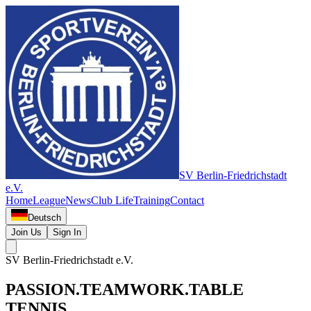
SV Berlin-Friedrichstadt
e.V.
Home
League
News
Club Life
Training
Contact
Deutsch
Join Us
Sign In
SV Berlin-Friedrichstadt e.V.
PASSION.
TEAMWORK.
TABLE
TENNIS.