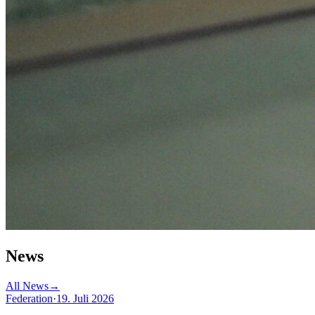
News
All News
→
Federation
·
19. Juli 2026