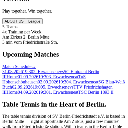
Play together. Win together.
ABOUT US
League
5 Teams
4x Training per Week
Am Zirkus 2, Berlin Mitte
3 min vom Friedrichstraße Stn.
Upcoming Matches
Match Schedule
→
31.08.2026
19:30
2. Erwachsene
vs
SC Eintracht Berlin
III
Home
01.09.2026
19:30
3. Erwachsene
at
TuS
Hohenschönhausen
02.09.2026
19:30
4. Erwachsene
at
SG Blau-Weiß
Buch
02.09.2026
19:00
5. Erwachsene
vs
TTV Friedrichshagen
III
Home
04.09.2026
19:30
1. Erwachsene
at
TSC Berlin 1893 II
Table Tennis in the Heart of Berlin.
The table tennis division of SV Berlin-Friedrichstadt e.V. is based in
Berlin Mitte — right at Sporthalle Am Zirkus, just a few minutes'
walk from Friedrichstraße station. With 5 teams in the Berlin Table