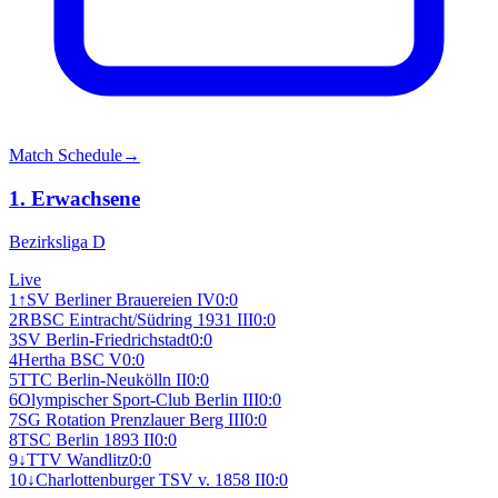
Match Schedule
→
1. Erwachsene
Bezirksliga D
Live
1
↑
SV Berliner Brauereien IV
0:0
2
R
BSC Eintracht/Südring 1931 III
0:0
3
SV Berlin-Friedrichstadt
0:0
4
Hertha BSC V
0:0
5
TTC Berlin-Neukölln II
0:0
6
Olympischer Sport-Club Berlin III
0:0
7
SG Rotation Prenzlauer Berg III
0:0
8
TSC Berlin 1893 II
0:0
9
↓
TTV Wandlitz
0:0
10
↓
Charlottenburger TSV v. 1858 II
0:0